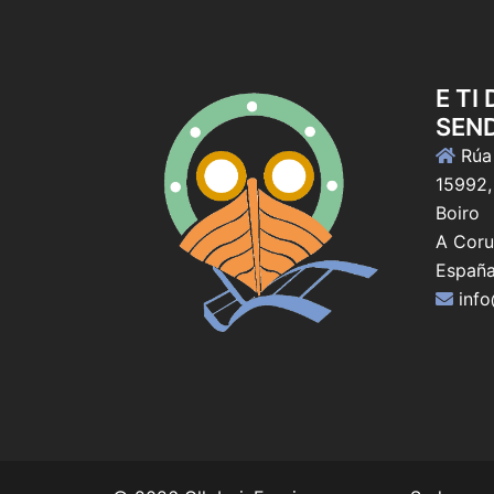
E TI
SEN
Rúa 
15992,
Boiro
A Coru
Españ
inf