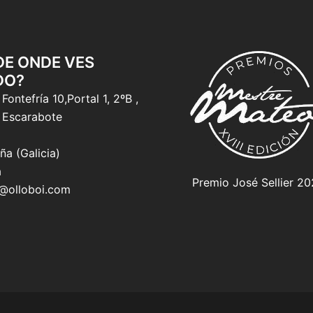
 DE ONDE VES
DO?
Fontefría 10,Portal 1, 2ºB ,
 Escarabote
ña (Galicia)
a
Premio José Sellier 2
o@olloboi.com