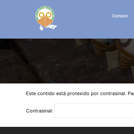
Saltar
ao
Comezo
contido
Este contido está protexido por contrasinal. Par
Contrasinal: