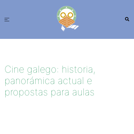
Saltar
ao
Busc
contido
Alternar
menú
Cine galego: historia,
panorámica actual e
propostas para aulas