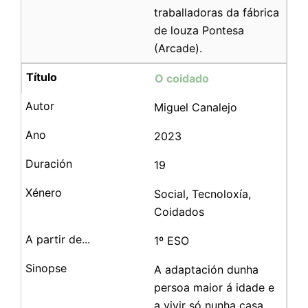
traballadoras da fábrica
de louza Pontesa
(Arcade).
O coidado
Miguel Canalejo
2023
19
Social, Tecnoloxía,
Coidados
1º ESO
A adaptación dunha
persoa maior á idade e
a vivir só nunha casa,