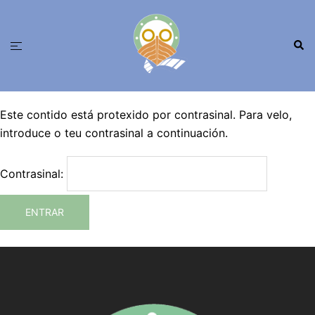
Saltar
ao
Busc
contido
Alternar
menú
Este contido está protexido por contrasinal. Para velo,
introduce o teu contrasinal a continuación.
Contrasinal: