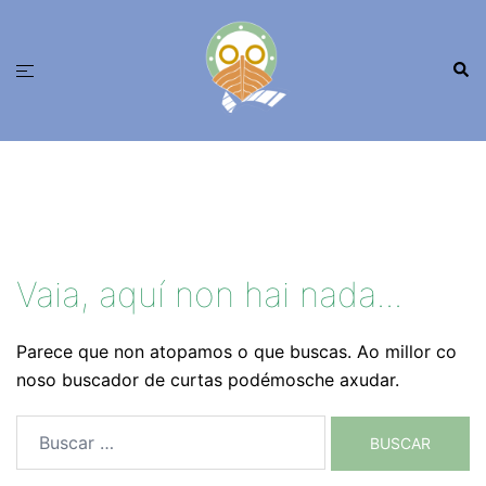
Saltar
ao
Busc
contido
Alternar
menú
Vaia, aquí non hai nada...
Parece que non atopamos o que buscas. Ao millor co
noso buscador de curtas podémosche axudar.
Buscar: