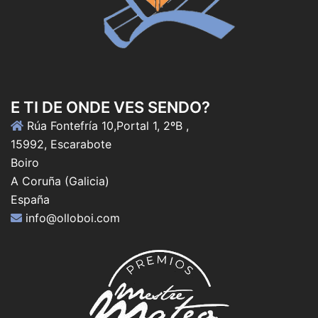
E TI DE ONDE VES SENDO?
Rúa Fontefría 10,Portal 1, 2ºB ,
15992, Escarabote
Boiro
A Coruña (Galicia)
España
info@olloboi.com