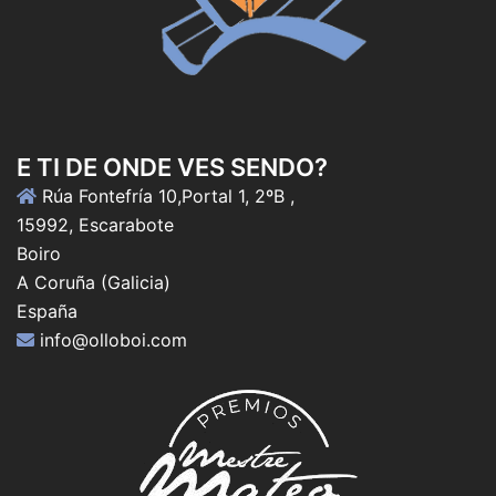
E TI DE ONDE VES SENDO?
Rúa Fontefría 10,Portal 1, 2ºB ,
15992, Escarabote
Boiro
A Coruña (Galicia)
España
info@olloboi.com