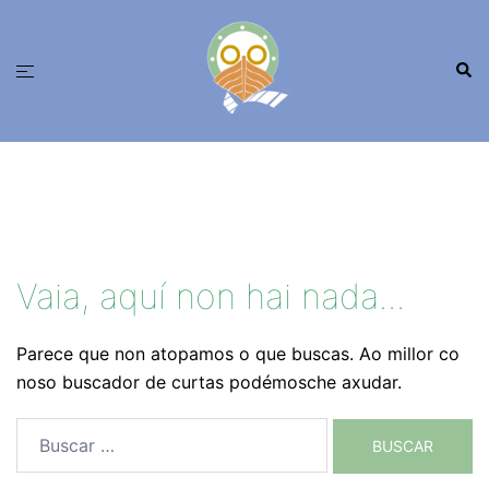
Saltar
ao
Busc
contido
Alternar
menú
Vaia, aquí non hai nada...
Parece que non atopamos o que buscas. Ao millor co
noso buscador de curtas podémosche axudar.
Buscar: