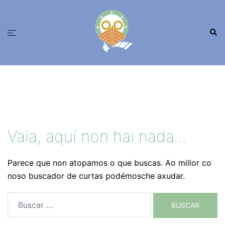
Saltar
ao
Busc
contido
Alternar
menú
Vaia, aquí non hai nada...
Parece que non atopamos o que buscas. Ao millor co
noso buscador de curtas podémosche axudar.
Buscar: