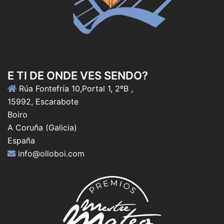
E TI DE ONDE VES SENDO?
Rúa Fontefría 10,Portal 1, 2ºB ,
15992, Escarabote
Boiro
A Coruña (Galicia)
España
info@olloboi.com