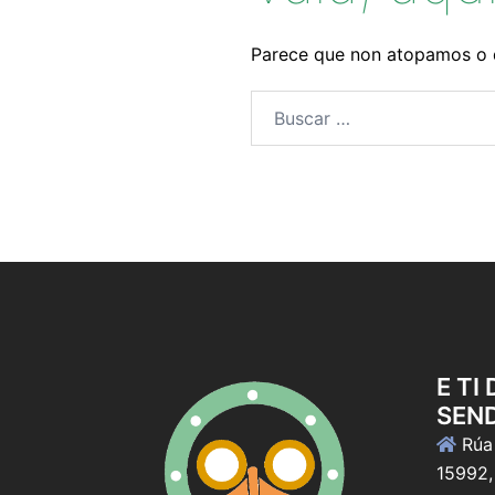
Parece que non atopamos o 
Buscar:
E TI
SEN
Rúa 
15992,