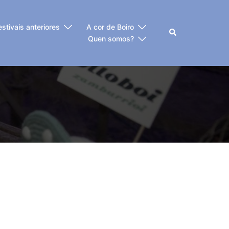
estivais anteriores
A cor de Boiro
Buscar
Quen somos?