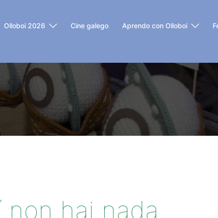
Olloboi 2026
Cine galego
Aprendo con Olloboi
F
í non hai nada...