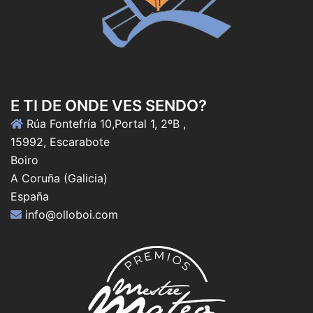
E TI DE ONDE VES SENDO?
Rúa Fontefría 10,Portal 1, 2ºB ,
15992, Escarabote
Boiro
A Coruña (Galicia)
España
info@olloboi.com