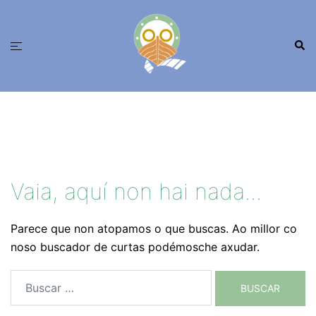
Saltar
ao
Busc
contido
Alternar
menú
Vaia, aquí non hai nada...
Parece que non atopamos o que buscas. Ao millor co
noso buscador de curtas podémosche axudar.
Buscar: