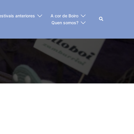
estivais anteriores
A cor de Boiro
Buscar
Quen somos?