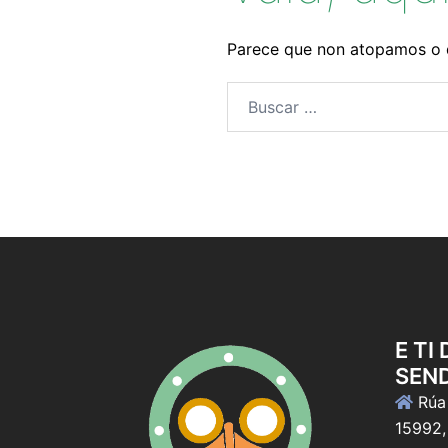
Parece que non atopamos o 
Buscar:
E TI
SEN
Rúa 
15992,