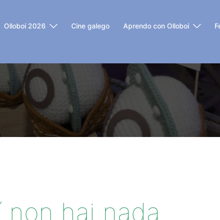
Olloboi 2026
Cine galego
Aprendo con Olloboi
F
í non hai nada...