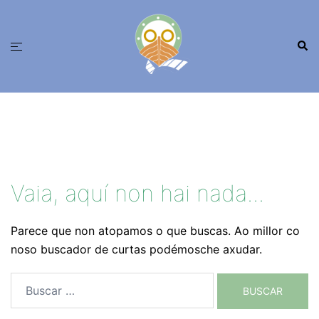
Saltar
ao
Busc
contido
Alternar
menú
Vaia, aquí non hai nada...
Parece que non atopamos o que buscas. Ao millor co
noso buscador de curtas podémosche axudar.
Buscar: