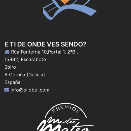
E TI DE ONDE VES SENDO?
Rúa Fontefría 10,Portal 1, 2ºB ,
15992, Escarabote
Boiro
A Coruña (Galicia)
España
info@olloboi.com