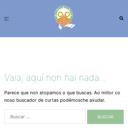
Saltar
ao
Busc
contido
Alternar
menú
Vaia, aquí non hai nada...
Parece que non atopamos o que buscas. Ao millor co
noso buscador de curtas podémosche axudar.
Buscar: