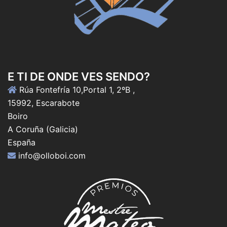
E TI DE ONDE VES SENDO?
Rúa Fontefría 10,Portal 1, 2ºB ,
15992, Escarabote
Boiro
A Coruña (Galicia)
España
info@olloboi.com