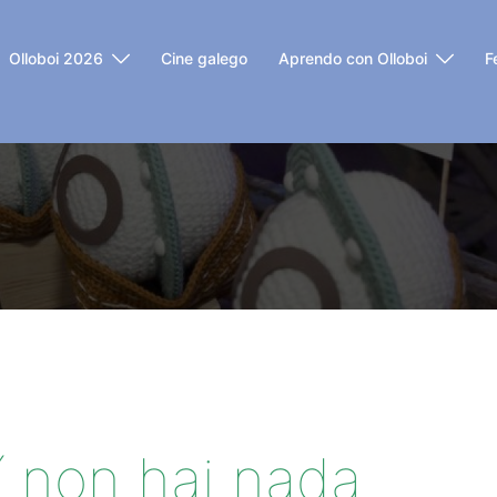
Olloboi 2026
Cine galego
Aprendo con Olloboi
F
í non hai nada...