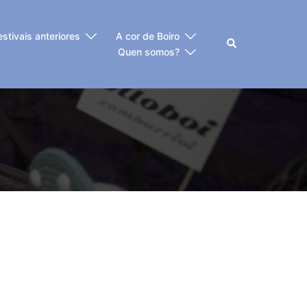
estivais anteriores
A cor de Boiro
Buscar
Quen somos?