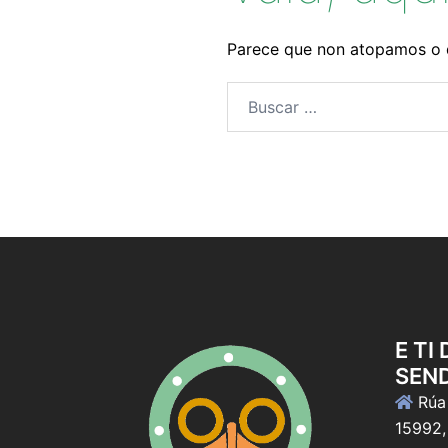
Parece que non atopamos o 
Buscar:
E TI
SEN
Rúa 
15992,