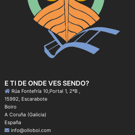
E TI DE ONDE VES SENDO?
Rúa Fontefría 10,Portal 1, 2ºB ,
15992, Escarabote
Boiro
A Coruña (Galicia)
España
info@olloboi.com