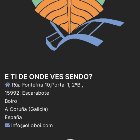
E TI DE ONDE VES SENDO?
Rúa Fontefría 10,Portal 1, 2ºB ,
15992, Escarabote
Boiro
A Coruña (Galicia)
España
info@olloboi.com