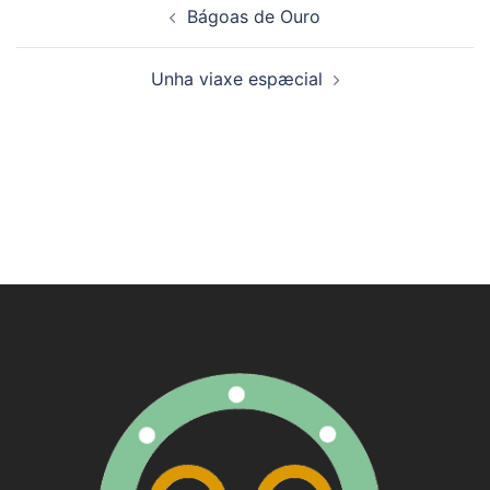
Bágoas de Ouro
de
artigos
Unha viaxe espæcial