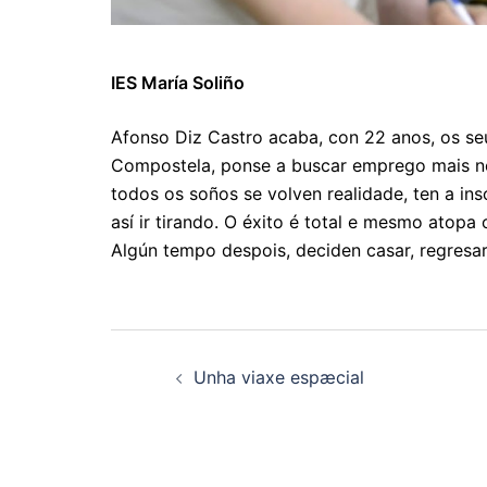
IES María Soliño
Afonso Diz Castro acaba, con 22 anos, os se
Compostela, ponse a buscar emprego mais non
todos os soños se volven realidade, ten a ins
así ir tirando. O éxito é total e mesmo atopa
Algún tempo despois, deciden casar, regresar
Navegación
Unha viaxe espæcial
de
artigos