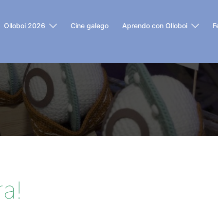
Olloboi 2026
Cine galego
Aprendo con Olloboi
F
ra!