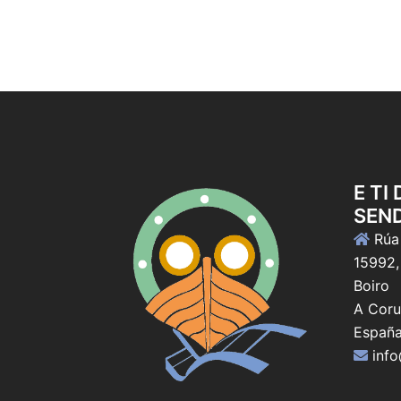
E TI
SEN
Rúa 
15992,
Boiro
A Coru
Españ
inf