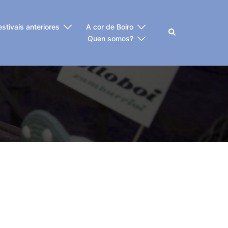
estivais anteriores
A cor de Boiro
Buscar
Quen somos?