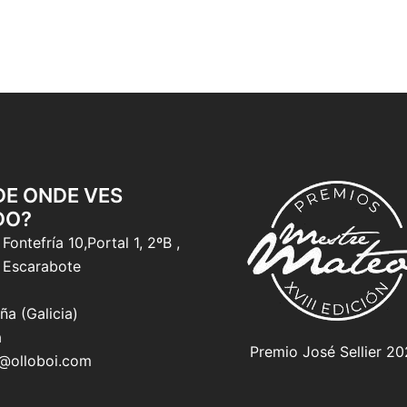
 DE ONDE VES
DO?
Fontefría 10,Portal 1, 2ºB ,
 Escarabote
ña (Galicia)
a
Premio José Sellier 2
o@olloboi.com