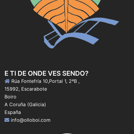
E TI DE ONDE VES SENDO?
Rúa Fontefría 10,Portal 1, 2ºB ,
15992, Escarabote
Boiro
A Coruña (Galicia)
España
info@olloboi.com