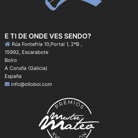
E TI DE ONDE VES SENDO?
Rúa Fontefría 10,Portal 1, 2ºB ,
15992, Escarabote
Boiro
A Coruña (Galicia)
España
info@olloboi.com