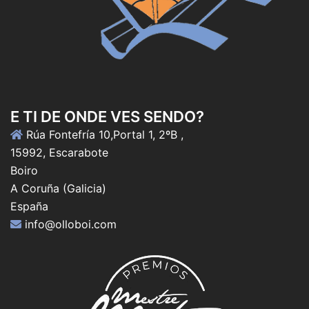
E TI DE ONDE VES SENDO?
Rúa Fontefría 10,Portal 1, 2ºB ,
15992, Escarabote
Boiro
A Coruña (Galicia)
España
info@olloboi.com