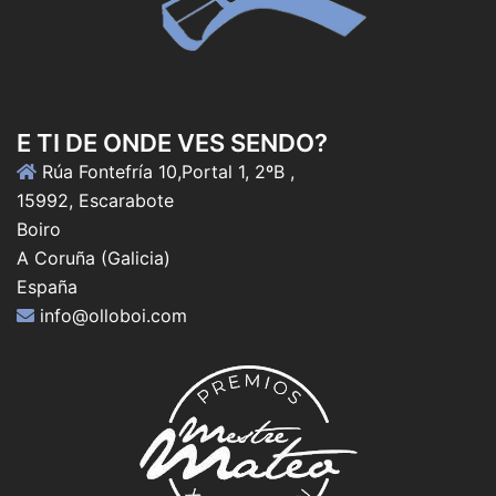
E TI DE ONDE VES SENDO?
Rúa Fontefría 10,Portal 1, 2ºB ,
15992, Escarabote
Boiro
A Coruña (Galicia)
España
info@olloboi.com