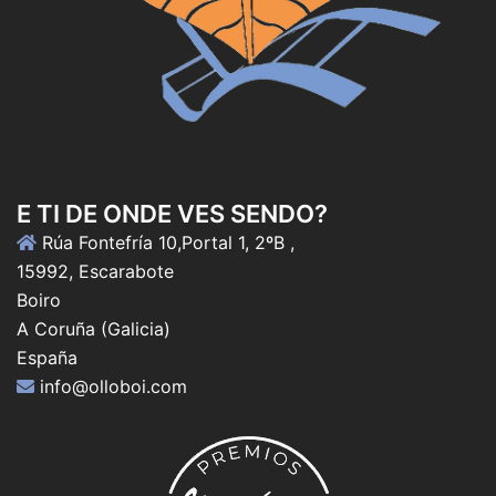
E TI DE ONDE VES SENDO?
Rúa Fontefría 10,Portal 1, 2ºB ,
15992, Escarabote
Boiro
A Coruña (Galicia)
España
info@olloboi.com