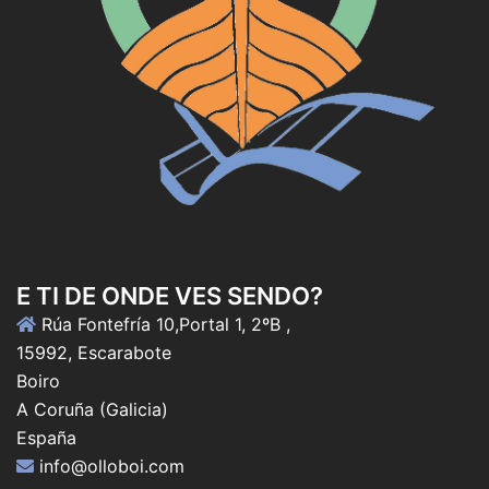
E TI DE ONDE VES SENDO?
Rúa Fontefría 10,Portal 1, 2ºB ,
15992, Escarabote
Boiro
A Coruña (Galicia)
España
info@olloboi.com