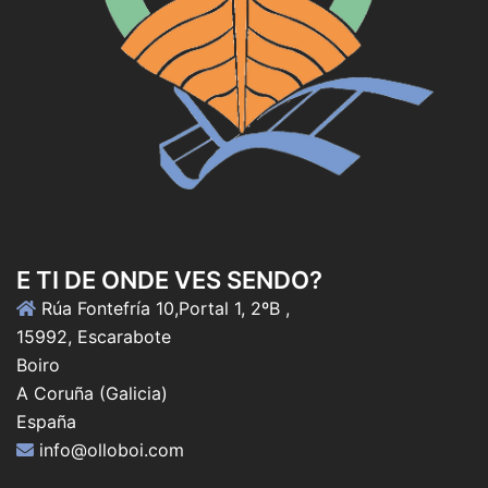
E TI DE ONDE VES SENDO?
Rúa Fontefría 10,Portal 1, 2ºB ,
15992, Escarabote
Boiro
A Coruña (Galicia)
España
info@olloboi.com