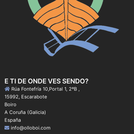
E TI DE ONDE VES SENDO?
Rúa Fontefría 10,Portal 1, 2ºB ,
15992, Escarabote
Boiro
A Coruña (Galicia)
España
info@olloboi.com