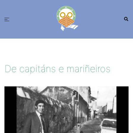
Saltar
ao
Busc
contido
Alternar
menú
De capitáns e mariñeiros