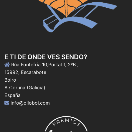
E TI DE ONDE VES SENDO?
Rúa Fontefría 10,Portal 1, 2ºB ,
15992, Escarabote
Boiro
A Coruña (Galicia)
España
info@olloboi.com