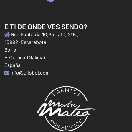
E TI DE ONDE VES SENDO?
Rúa Fontefría 10,Portal 1, 2ºB ,
15992, Escarabote
Boiro
A Coruña (Galicia)
España
info@olloboi.com