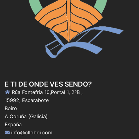
E TI DE ONDE VES SENDO?
Rúa Fontefría 10,Portal 1, 2ºB ,
15992, Escarabote
Boiro
A Coruña (Galicia)
España
info@olloboi.com