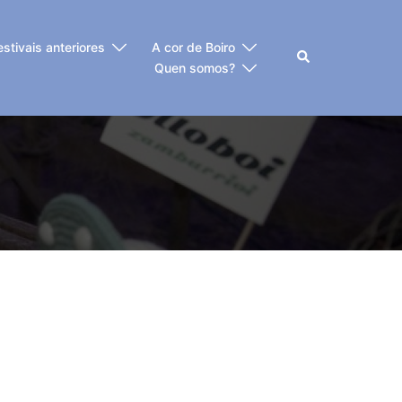
estivais anteriores
A cor de Boiro
Buscar
Quen somos?