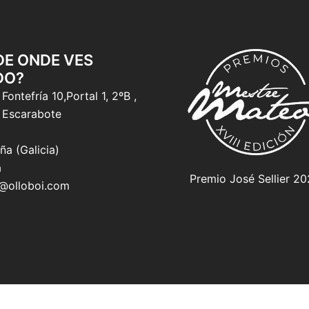
 DE ONDE VES
DO?
Fontefría 10,Portal 1, 2ºB ,
 Escarabote
ña (Galicia)
a
Premio José Sellier 2
o@olloboi.com