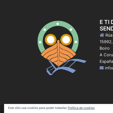
E TI
SEN
Rúa 
15992,
Boiro
A Coru
Españ
inf
Este sitio usa cookies para poder traballar.
Política de cookies