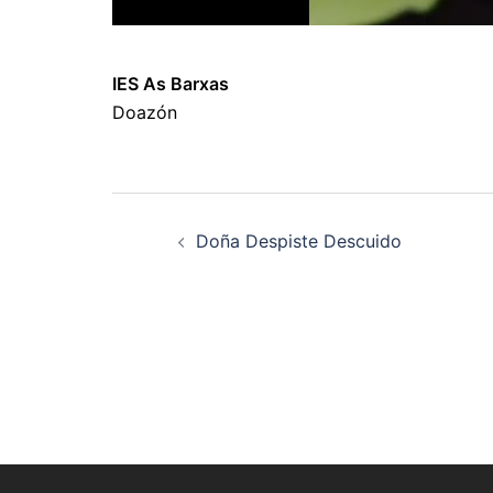
IES As Barxas
Doazón
Navegación
Doña Despiste Descuido
de
artigos