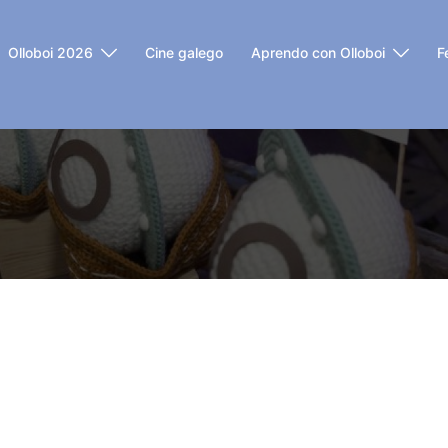
Olloboi 2026
Cine galego
Aprendo con Olloboi
F