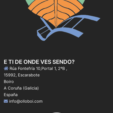
E TI DE ONDE VES SENDO?
Rúa Fontefría 10,Portal 1, 2ºB ,
15992, Escarabote
Boiro
A Coruña (Galicia)
España
info@olloboi.com