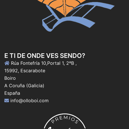
E TI DE ONDE VES SENDO?
Rúa Fontefría 10,Portal 1, 2ºB ,
15992, Escarabote
Boiro
A Coruña (Galicia)
España
info@olloboi.com