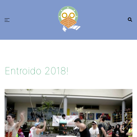
Saltar
ao
Busc
contido
Alternar
menú
Entroido 2018!