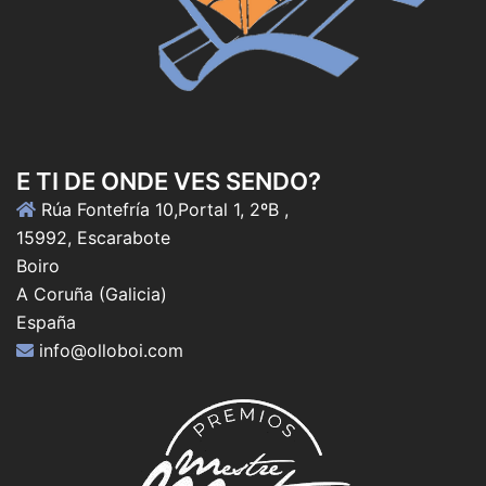
E TI DE ONDE VES SENDO?
Rúa Fontefría 10,Portal 1, 2ºB ,
15992, Escarabote
Boiro
A Coruña (Galicia)
España
info@olloboi.com