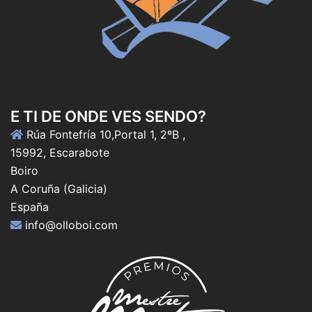
E TI DE ONDE VES SENDO?
Rúa Fontefría 10,Portal 1, 2ºB ,
15992, Escarabote
Boiro
A Coruña (Galicia)
España
info@olloboi.com