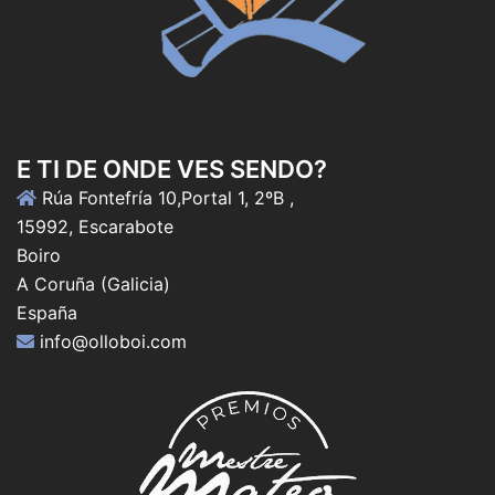
E TI DE ONDE VES SENDO?
Rúa Fontefría 10,Portal 1, 2ºB ,
15992, Escarabote
Boiro
A Coruña (Galicia)
España
info@olloboi.com