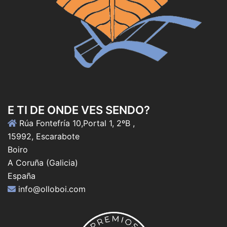
E TI DE ONDE VES SENDO?
Rúa Fontefría 10,Portal 1, 2ºB ,
15992, Escarabote
Boiro
A Coruña (Galicia)
España
info@olloboi.com