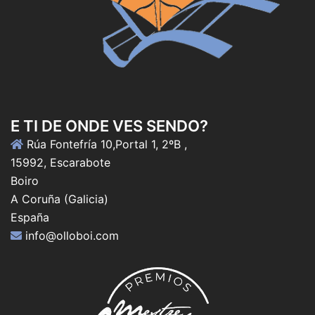
E TI DE ONDE VES SENDO?
Rúa Fontefría 10,Portal 1, 2ºB ,
15992, Escarabote
Boiro
A Coruña (Galicia)
España
info@olloboi.com