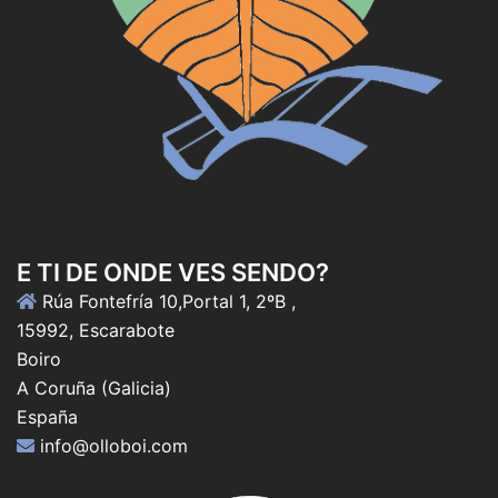
E TI DE ONDE VES SENDO?
Rúa Fontefría 10,Portal 1, 2ºB ,
15992, Escarabote
Boiro
A Coruña (Galicia)
España
info@olloboi.com