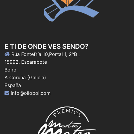
E TI DE ONDE VES SENDO?
Rúa Fontefría 10,Portal 1, 2ºB ,
15992, Escarabote
Boiro
A Coruña (Galicia)
España
info@olloboi.com