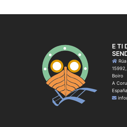
E TI
SEN
Rúa 
15992,
Boiro
A Coru
Españ
inf