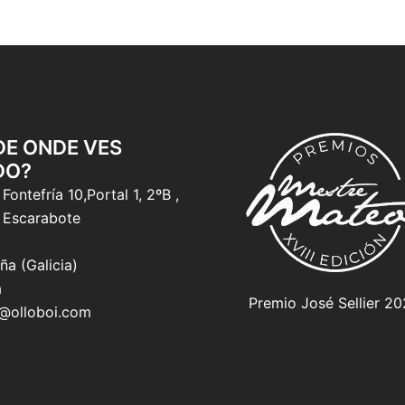
 DE ONDE VES
DO?
Fontefría 10,Portal 1, 2ºB ,
 Escarabote
ña (Galicia)
a
Premio José Sellier 2
o@olloboi.com