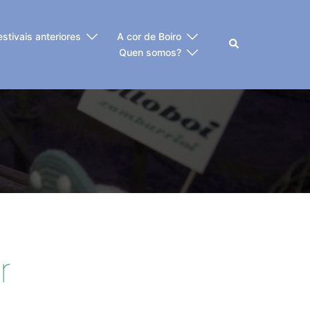
estivais anteriores
A cor de Boiro
Buscar
Quen somos?
r