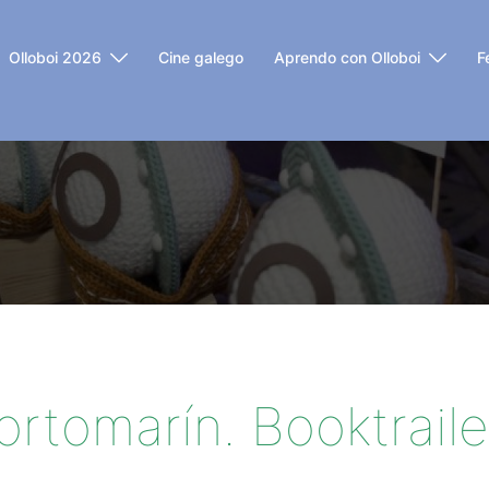
Olloboi 2026
Cine galego
Aprendo con Olloboi
F
ortomarín. Booktraile