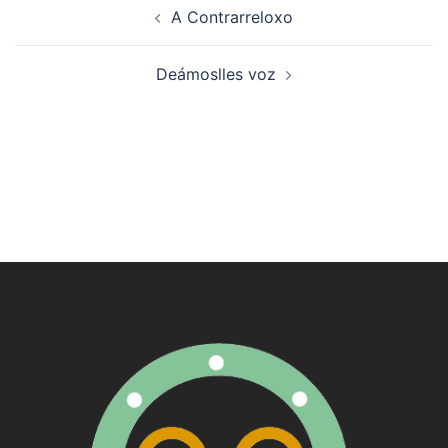
Navegación
A Contrarreloxo
de
artigos
Deámoslles voz