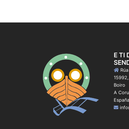
E TI
SEN
Rúa 
15992,
Boiro
A Coru
Españ
inf