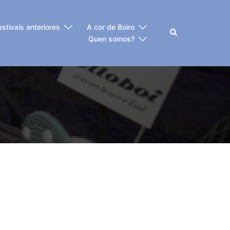
estivais anteriores
A cor de Boiro
Buscar
Quen somos?