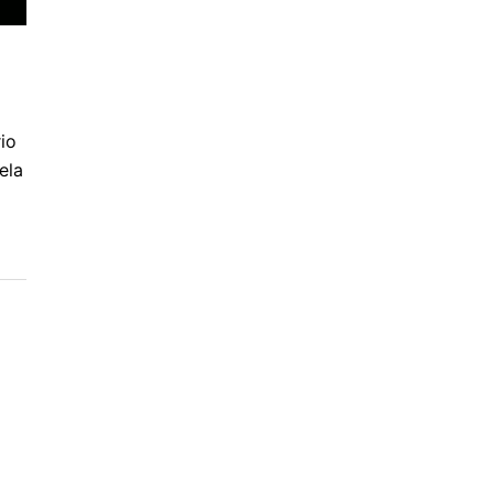
io
ela