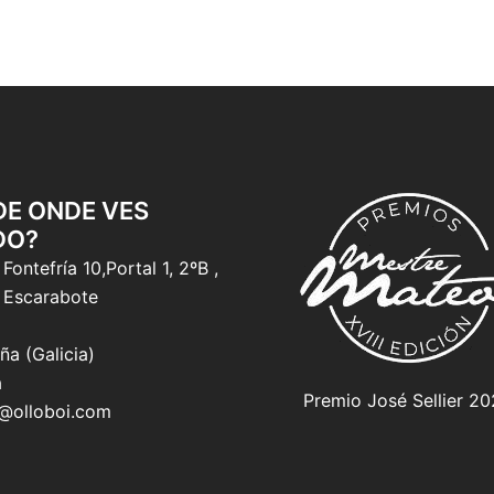
 DE ONDE VES
DO?
Fontefría 10,Portal 1, 2ºB ,
 Escarabote
ña (Galicia)
a
Premio José Sellier 2
o@olloboi.com