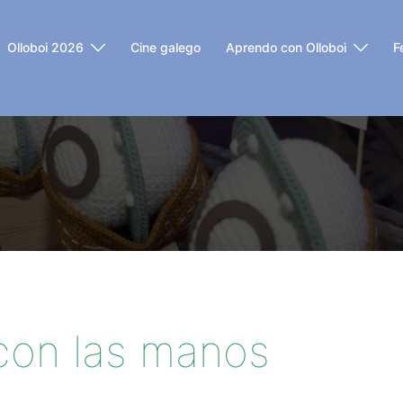
Olloboi 2026
Cine galego
Aprendo con Olloboi
F
 con las manos