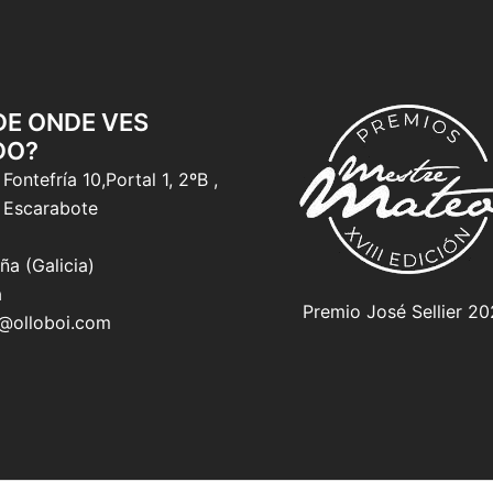
 DE ONDE VES
DO?
Fontefría 10,Portal 1, 2ºB ,
 Escarabote
ña (Galicia)
a
Premio José Sellier 2
o@olloboi.com