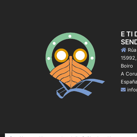
E TI
SEN
Rúa 
15992,
Boiro
A Coru
Españ
inf