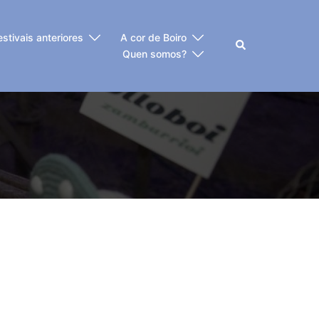
estivais anteriores
A cor de Boiro
Buscar
Quen somos?