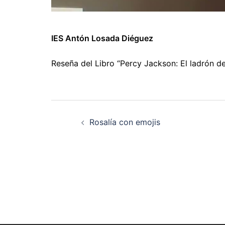
IES Antón Losada Diéguez
Reseña del Libro “Percy Jackson: El ladrón d
Navegación
Rosalía con emojis
de
artigos