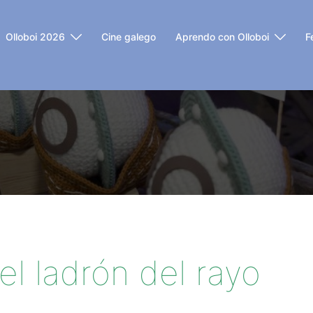
Olloboi 2026
Cine galego
Aprendo con Olloboi
F
el ladrón del rayo