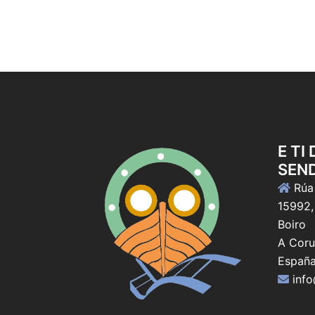
E TI
SEN
Rúa 
15992,
Boiro
A Coru
Españ
inf