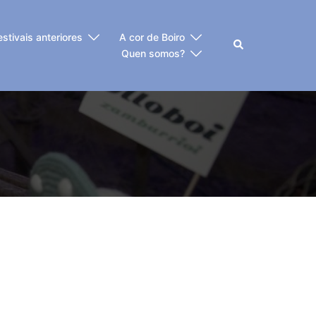
estivais anteriores
A cor de Boiro
Buscar
Quen somos?