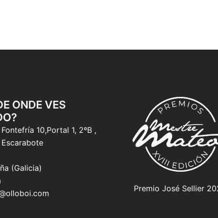
 DE ONDE VES
DO?
Fontefría 10,Portal 1, 2ºB ,
 Escarabote
ña (Galicia)
a
Premio José Sellier 2
o@olloboi.com