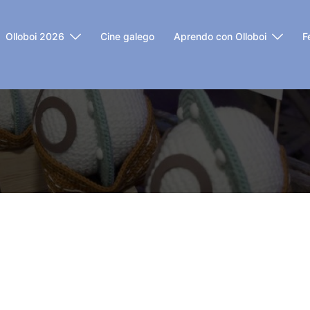
Olloboi 2026
Cine galego
Aprendo con Olloboi
F