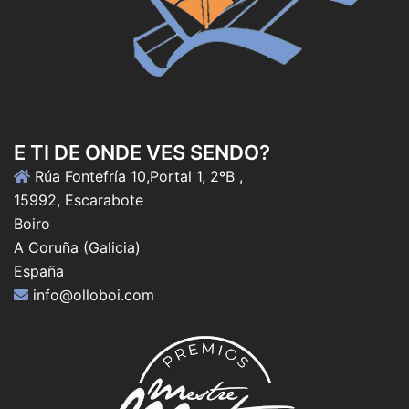
E TI DE ONDE VES SENDO?
Rúa Fontefría 10,Portal 1, 2ºB ,
15992, Escarabote
Boiro
A Coruña (Galicia)
España
info@olloboi.com