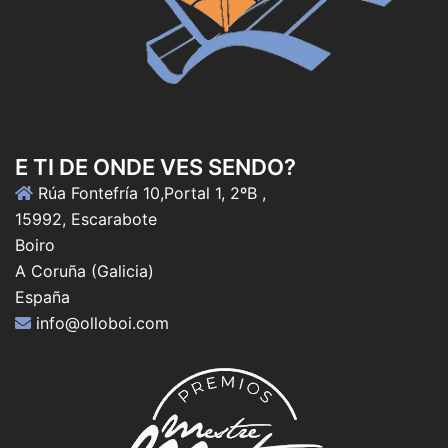
E TI DE ONDE VES SENDO?
Rúa Fontefría 10,Portal 1, 2ºB ,
15992, Escarabote
Boiro
A Coruña (Galicia)
España
info@olloboi.com