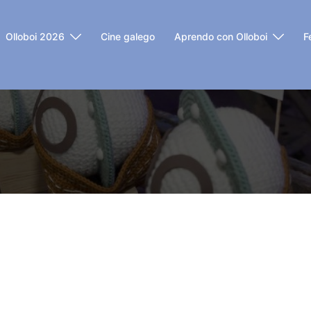
Olloboi 2026
Cine galego
Aprendo con Olloboi
F