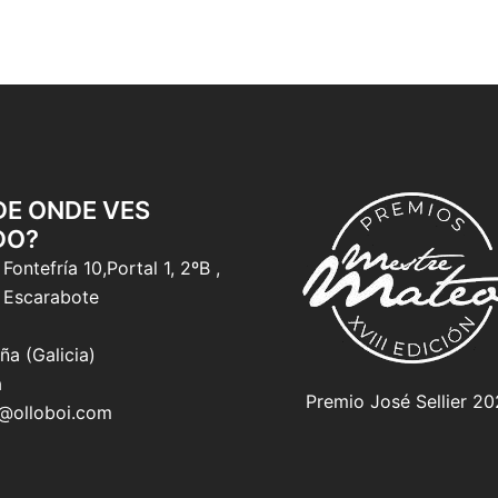
 DE ONDE VES
DO?
Fontefría 10,Portal 1, 2ºB ,
 Escarabote
ña (Galicia)
a
Premio José Sellier 2
o@olloboi.com