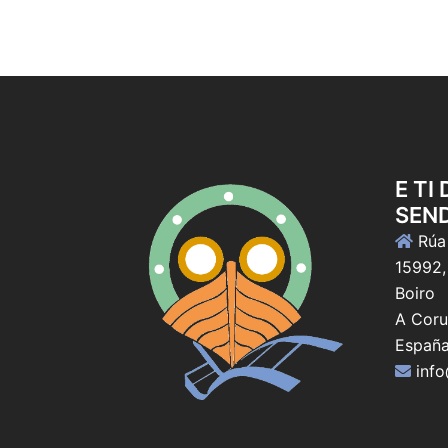
E TI
SEN
Rúa 
15992,
Boiro
A Coru
Españ
inf