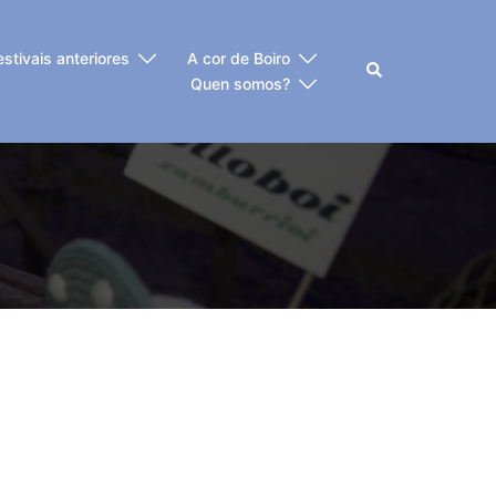
estivais anteriores
A cor de Boiro
Buscar
Quen somos?