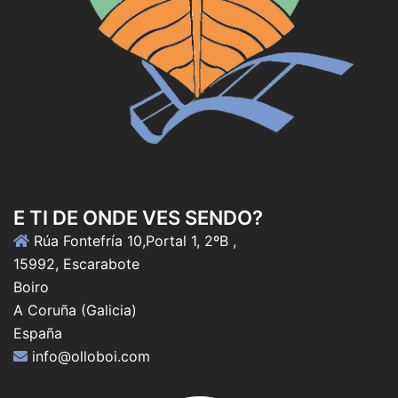
E TI DE ONDE VES SENDO?
Rúa Fontefría 10,Portal 1, 2ºB ,
15992, Escarabote
Boiro
A Coruña (Galicia)
España
info@olloboi.com