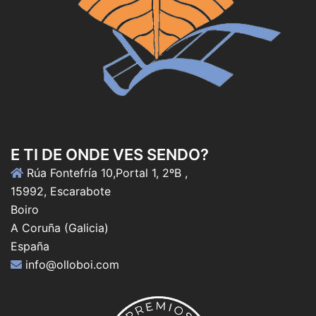
E TI DE ONDE VES SENDO?
Rúa Fontefría 10,Portal 1, 2ºB ,
15992, Escarabote
Boiro
A Coruña (Galicia)
España
info@olloboi.com