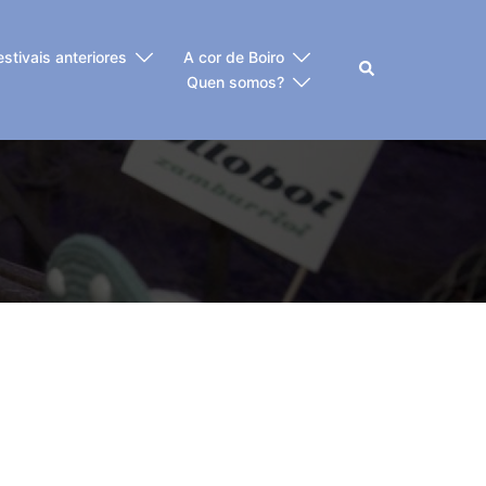
estivais anteriores
A cor de Boiro
Buscar
Quen somos?