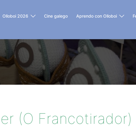
Olloboi 2026
Cine galego
Aprendo con Olloboi
F
r (O Francotirador)