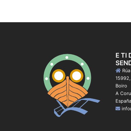
E TI
SEN
Rúa 
15992,
Boiro
A Coru
Españ
inf