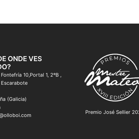
 DE ONDE VES
DO?
Fontefría 10,Portal 1, 2ºB ,
 Escarabote
ña (Galicia)
a
Premio José Sellier 2
o@olloboi.com