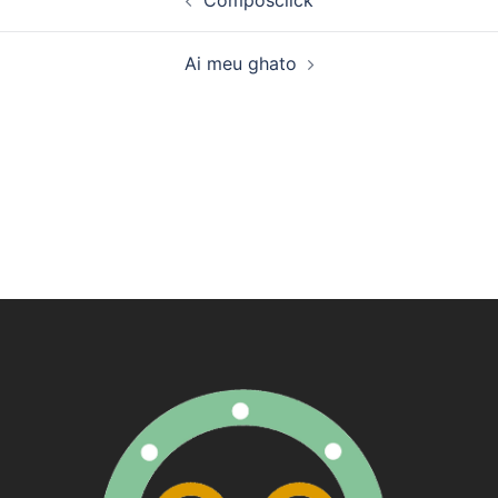
Composclick
de
artigos
Ai meu ghato