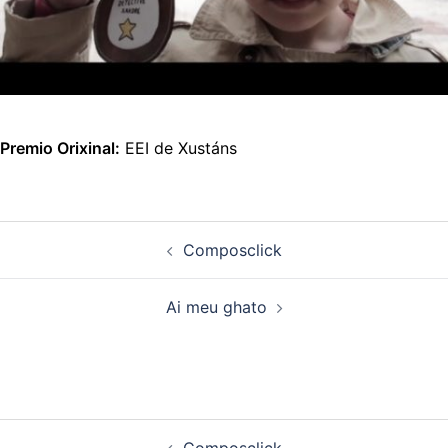
Premio Orixinal:
EEI de Xustáns
Navegación
Composclick
de
artigos
Ai meu ghato
Navegación